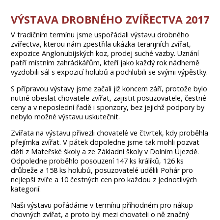
VÝSTAVA DROBNÉHO ZVÍŘECTVA 2017
V tradičním termínu jsme uspořádali výstavu drobného
zvířectva, kterou nám zpestřila ukázka terarijních zvířat,
expozice Anglonubijských koz, prodej suché vazby. Uznání
patří místním zahrádkářům, kteří jako každý rok nádherně
vyzdobili sál s expozicí holubů a pochlubili se svými výpěstky.
S přípravou výstavy jsme začali již koncem září, protože bylo
nutné obeslat chovatele zvířat, zajistit posuzovatele, čestné
ceny a v neposlední řadě i sponzory, bez jejichž podpory by
nebylo možné výstavu uskutečnit.
Zvířata na výstavu přivezli chovatelé ve čtvrtek, kdy proběhla
přejímka zvířat. V pátek dopoledne jsme tak mohli pozvat
děti z Mateřské školy a ze Základní školy v Dolním Újezdě.
Odpoledne proběhlo posouzení 147 ks králíků, 126 ks
drůbeže a 158 ks holubů, posuzovatelé udělili Pohár pro
nejlepší zvíře a 10 čestných cen pro každou z jednotlivých
kategorií.
Naši výstavu pořádáme v termínu příhodném pro nákup
chovných zvířat, a proto byl mezi chovateli o ně značný