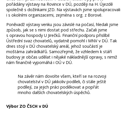
pořádány výstavy na Rovince v DÚ, později na H. Újezdě
společně s dožínkami JZD. Na výstavách jsme spolupracovali
i s okolními organizacemi, zejména s org. z Borové.
Poněvadž výstavy venku jsou závislé na počasí, hledali jsme
způsob, jak se s nimi dostat pod střechu. Začali jsme
s opravou hospody U Jirečků. Finanční podporu přislíbil
Ústřední svaz chovatelů, vydatně pomohl i MNV v DÚ. Tak
dnes stojí v DÚ chovatelský areál, jehož součástí je
moštárna zahrádkářů. Samozřejmě, že vzhledem k stáří
budovy je občas udělat i nějaké nákladnější opravy, s nimiž
nám finančně vypomáhá i OÚ v DÚ.
Na závěr nám dovolte všem, kteří se na rozvoji
chovatelství v DÚ jakkoliv podíleli, či stále ještě
podílejí, za jejich práci poděkovat a popřát
mnoho dalších chovatelských úspěchů.
Výbor ZO ČSCH v DÚ