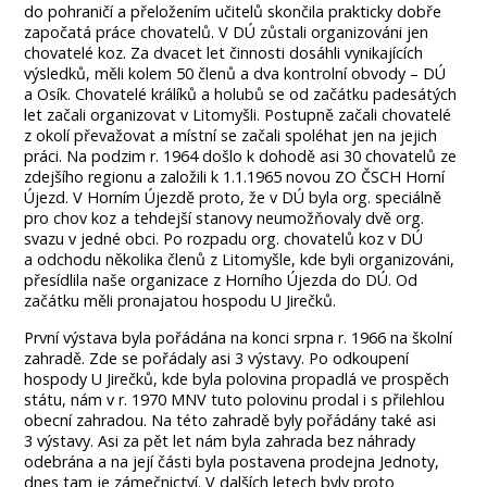
do pohraničí a přeložením učitelů skončila prakticky dobře
započatá práce chovatelů. V DÚ zůstali organizováni jen
chovatelé koz. Za dvacet let činnosti dosáhli vynikajících
výsledků, měli kolem 50 členů a dva kontrolní obvody – DÚ
a Osík. Chovatelé králíků a holubů se od začátku padesátých
let začali organizovat v Litomyšli. Postupně začali chovatelé
z okolí převažovat a místní se začali spoléhat jen na jejich
práci. Na podzim r. 1964 došlo k dohodě asi 30 chovatelů ze
zdejšího regionu a založili k 1.1.1965 novou ZO ČSCH Horní
Újezd. V Horním Újezdě proto, že v DÚ byla org. speciálně
pro chov koz a tehdejší stanovy neumožňovaly dvě org.
svazu v jedné obci. Po rozpadu org. chovatelů koz v DÚ
a odchodu několika členů z Litomyšle, kde byli organizováni,
přesídlila naše organizace z Horního Újezda do DÚ. Od
začátku měli pronajatou hospodu U Jirečků.
První výstava byla pořádána na konci srpna r. 1966 na školní
zahradě. Zde se pořádaly asi 3 výstavy. Po odkoupení
hospody U Jirečků, kde byla polovina propadlá ve prospěch
státu, nám v r. 1970 MNV tuto polovinu prodal i s přilehlou
obecní zahradou. Na této zahradě byly pořádány také asi
3 výstavy. Asi za pět let nám byla zahrada bez náhrady
odebrána a na její části byla postavena prodejna Jednoty,
dnes tam je zámečnictví. V dalších letech byly proto