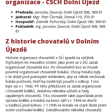
organizace - ČSCH Dolní Újezd
Předseda:
Jaroslav Zavoral
, Dolní Újezd 506, 569 61
Jednatel:
Mgr.
Petr Čermák
, Desná 110, 570 01
Hospodář:
Zdeněk Pohorský
, Dolní Újezd 180, 569 61
Pokladník:
Ing.
Jaroslav Zavoral
, Dolní Újezd 506, 569
61
Z historie chovatelů v Dolním
Újezdě
Historie organizace chovatelů v DÚ spadá na začátek
čtyřicátých let minulého století. Jako první se v DÚ začali
organizovat chovatelé koz. Po chovatelích koz se museli
povinně organizovat chovatelé holubů. Chovy holubů byly
v té době pod policejním dohledem, aby se někde nechovali
holubi poštovní, kteří by mohli být použiti v odboji. Toto
bylo asi v r. 1942. Při této příležitosti se začali organizovat
i chovatelé králíků, zásluhou několika učitelů a řady
zapálených chovatelů. Tito chovatelé také uspořádali první
výstavu králíků a holubů na konci září v r. 1944 ve dvoře
u Kadleců pod kolnou. 1.1.1945 se konalo ve staré škole první
stolní oceňování králíků. Odstěhováním několika chovatelů